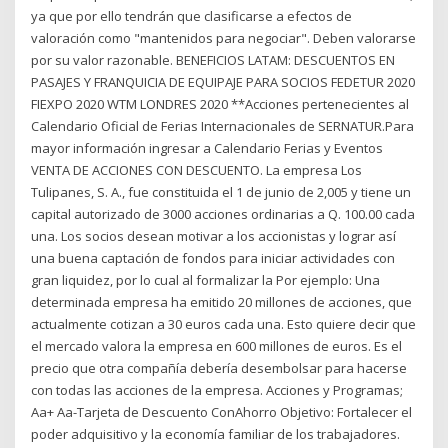
ya que por ello tendrán que clasificarse a efectos de
valoración como "mantenidos para negociar". Deben valorarse
por su valor razonable. BENEFICIOS LATAM: DESCUENTOS EN
PASAJES Y FRANQUICIA DE EQUIPAJE PARA SOCIOS FEDETUR 2020
FIEXPO 2020 WTM LONDRES 2020 **Acciones pertenecientes al
Calendario Oficial de Ferias Internacionales de SERNATUR.Para
mayor información ingresar a Calendario Ferias y Eventos
VENTA DE ACCIONES CON DESCUENTO. La empresa Los
Tulipanes, S. A., fue constituida el 1 de junio de 2,005 y tiene un
capital autorizado de 3000 acciones ordinarias a Q. 100.00 cada
una. Los socios desean motivar a los accionistas y lograr así
una buena captación de fondos para iniciar actividades con
gran liquidez, por lo cual al formalizar la Por ejemplo: Una
determinada empresa ha emitido 20 millones de acciones, que
actualmente cotizan a 30 euros cada una. Esto quiere decir que
el mercado valora la empresa en 600 millones de euros. Es el
precio que otra compañía debería desembolsar para hacerse
con todas las acciones de la empresa. Acciones y Programas;
Aa+ Aa-Tarjeta de Descuento ConAhorro Objetivo: Fortalecer el
poder adquisitivo y la economía familiar de los trabajadores.