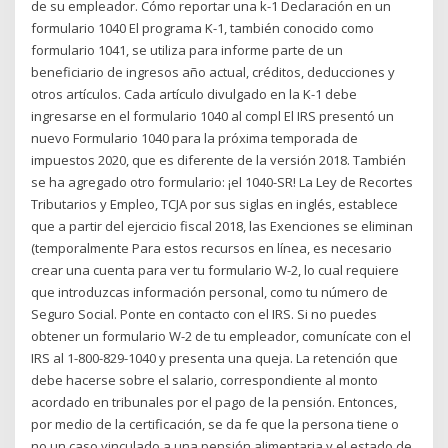
de su empleador. Cómo reportar una k-1 Declaración en un
formulario 1040 El programa K-1, también conocido como
formulario 1041, se utiliza para informe parte de un
beneficiario de ingresos año actual, créditos, deducciones y
otros artículos. Cada artículo divulgado en la K-1 debe
ingresarse en el formulario 1040 al compl El IRS presentó un
nuevo Formulario 1040 para la próxima temporada de
impuestos 2020, que es diferente de la versión 2018. También
se ha agregado otro formulario: ¡el 1040-SR! La Ley de Recortes
Tributarios y Empleo, TCJA por sus siglas en inglés, establece
que a partir del ejercicio fiscal 2018, las Exenciones se eliminan
(temporalmente Para estos recursos en línea, es necesario
crear una cuenta para ver tu formulario W-2, lo cual requiere
que introduzcas información personal, como tu número de
Seguro Social. Ponte en contacto con el IRS. Si no puedes
obtener un formulario W-2 de tu empleador, comunícate con el
IRS al 1-800-829-1040 y presenta una queja. La retención que
debe hacerse sobre el salario, correspondiente al monto
acordado en tribunales por el pago de la pensión. Entonces,
por medio de la certificación, se da fe que la persona tiene o
no un caso vinculado a una pensión alimentaria y el estado de